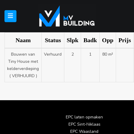
Naam
Status
Slpk
Badk
Opp
Prijs
Bouwen van
Verhuurd
2
1
80 m²
Tiny House met
kelderverdieping
( VERHUURD )
EPC laten opmaken
EPC Sint-Niklaas
EPC Waasland