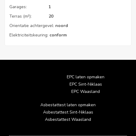
Garages:
1
Terras (m²):
20
Orientatie achtergevel:
noord
Elektriciteitskeuring:
conform
EPC laten opmaken
EPC Sint-Niklaas
EPC Waasland
Asbestattest laten opmaken
Asbestattest Sint-Niklaas
Asbestattest Waasland