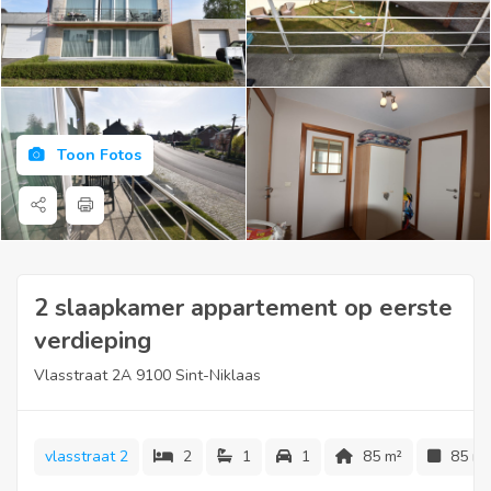
Toon Fotos
2 slaapkamer appartement op eerste
verdieping
Vlasstraat 2A 9100 Sint-Niklaas
vlasstraat 2
2
1
1
85 m²
85 m²